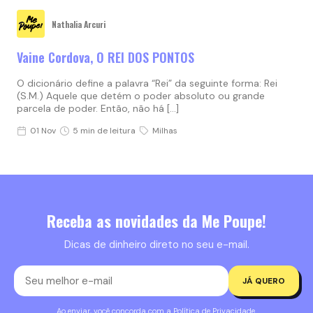
Nathalia Arcuri
Vaine Cordova, O REI DOS PONTOS
O dicionário define a palavra “Rei” da seguinte forma: Rei
(S.M.) Aquele que detém o poder absoluto ou grande
parcela de poder. Então, não há […]
01 Nov
5 min de leitura
Milhas
Receba as novidades da Me Poupe!
Dicas de dinheiro direto no seu e-mail.
JÁ QUERO
Ao enviar, você concorda com a
Política de Privacidade
.