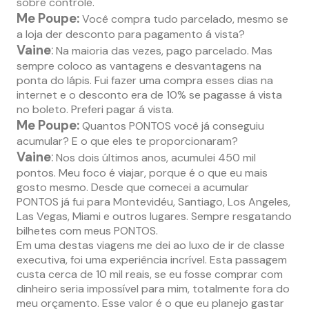
sobre controle.
Me Poupe:
Você compra tudo parcelado, mesmo se
a loja der desconto para pagamento á vista?
Vaine
:
Na maioria das vezes, pago parcelado. Mas
sempre coloco as vantagens e desvantagens na
ponta do lápis. Fui fazer uma compra esses dias na
internet e o desconto era de 10% se pagasse á vista
no boleto. Preferi pagar á vista.
Me Poupe:
Quantos PONTOS você já conseguiu
acumular? E o que eles te proporcionaram?
Vaine
:
Nos dois últimos anos, acumulei 450 mil
pontos. Meu foco é viajar, porque é o que eu mais
gosto mesmo. Desde que comecei a acumular
PONTOS já fui para Montevidéu, Santiago, Los Angeles,
Las Vegas, Miami e outros lugares. Sempre resgatando
bilhetes com meus PONTOS.
Em uma destas viagens me dei ao luxo de ir de classe
executiva, foi uma experiência incrível. Esta passagem
custa cerca de 10 mil reais, se eu fosse comprar com
dinheiro seria impossível para mim, totalmente fora do
meu orçamento. Esse valor é o que eu planejo gastar