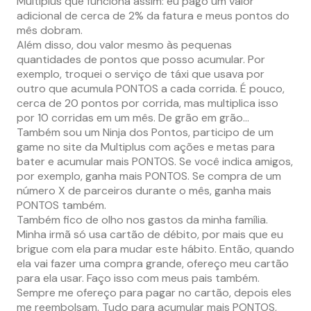
Multiplus que funciona assim: eu pago um valor
adicional de cerca de 2% da fatura e meus pontos do
mês dobram.
Além disso, dou valor mesmo às pequenas
quantidades de pontos que posso acumular. Por
exemplo, troquei o serviço de táxi que usava por
outro que acumula PONTOS a cada corrida. É pouco,
cerca de 20 pontos por corrida, mas multiplica isso
por 10 corridas em um mês. De grão em grão…
Também sou um Ninja dos Pontos, participo de um
game no site da Multiplus com ações e metas para
bater e acumular mais PONTOS. Se você indica amigos,
por exemplo, ganha mais PONTOS. Se compra de um
número X de parceiros durante o mês, ganha mais
PONTOS também.
Também fico de olho nos gastos da minha família.
Minha irmã só usa cartão de débito, por mais que eu
brigue com ela para mudar este hábito. Então, quando
ela vai fazer uma compra grande, ofereço meu cartão
para ela usar. Faço isso com meus pais também.
Sempre me ofereço para pagar no cartão, depois eles
me reembolsam. Tudo para acumular mais PONTOS,