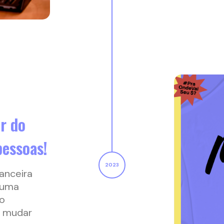
r do
pessoas!
anceira
 uma
ão
e mudar