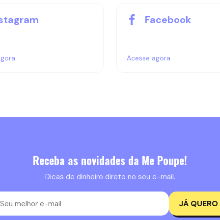
nstagram
Facebook
agora
Acesse agora
Receba as novidades da Me Poupe!
Dicas de dinheiro direto no seu e-mail.
JÁ QUERO