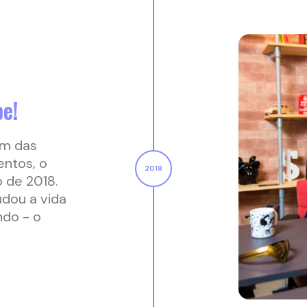
e!
em das
entos, o
 de 2018.
udou a vida
ndo - o