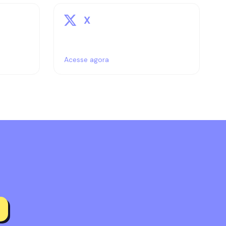
X
Acesse agora