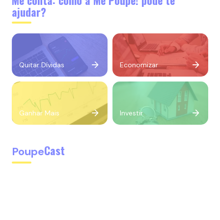
Me conta: como a Me Poupe! pode te
ajudar?
Quitar Dívidas
Economizar
Ganhar Mais
Investir
Cast
Poupe