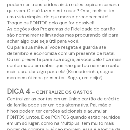
podem ser transferidos ainda e eles expiram semana
que vem. O quê fazer neste caso? Oras, melhor ter
uma vida simples do que morrer precocemente!
Troque os PONTOS pelo que for possível!
As opções dos Programas de Fidelidade do cartão
são normalmente limitadas mas procurando dá para
achar algo que seja útil para você.
Ou para sua mãe, aí você resgata e guarda até
dezembro e economiza com um presente de Natal.
Ou um presente para sua sogra, aí você pelo fica mais
conformado em saber que não gastou nem um real a
mais para dar algo para ela! (Brincadeirinha, sogras
merecem ótimos presentes. Sogra, um beijo!)
DICA 4
– CENTRALIZE OS GASTOS
Centralizar as contas em um único cartão de crédito
da família pode ser um boa alternativa. Pai, mãe e
filhos podem ter cartões adicionais e acumular
PONTOS juntos. E os PONTOS quando estão reunidos
em um só lugar, como na Multiplus, têm muito mais
poder de compra. E aí não morrem, essa é a lógica da