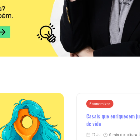
Economizar
Casais que enriquecem ju
de vida
17 Jul
5 min de leitura