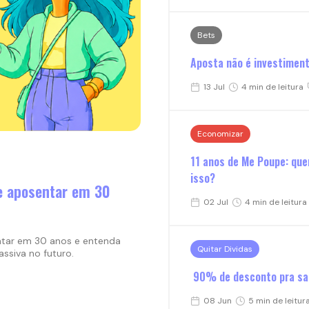
Bets
Aposta não é investiment
13 Jul
4 min de leitura
Economizar
11 anos de Me Poupe: quem
isso?
e aposentar em 30
02 Jul
4 min de leitura
ntar em 30 anos e entenda
Quitar Dividas
siva no futuro.
90% de desconto pra sair
08 Jun
5 min de leitur