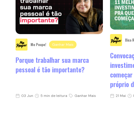
Bixa 
Me Poupe!
Ganhar Mais
Convocaçã
Porque trabalhar sua marca
investim
pessoal é tão importante?
começar 
próprio d
03 Jun
5 min de leitura
Ganhar Mais
21 Mai