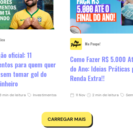
Rica
Me Poupe!
o oficial: 11
Como Fazer R$ 5.000 At
entos para quem quer
do Ano: Ideias Práticas 
sem tomar gol do
Renda Extra!!
inheiro
8 min de leitura
Investimentos
11 Nov
2 min de leitura
Sem
CARREGAR MAIS