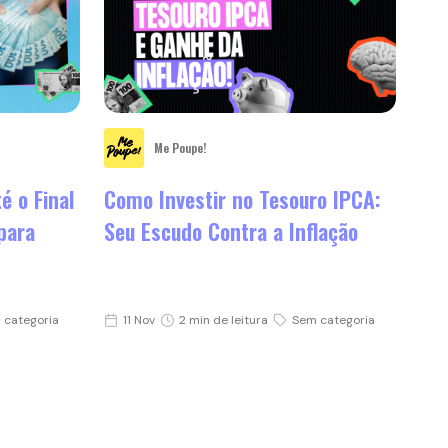
Me Poupe!
é o Final
Como Investir no Tesouro IPCA:
para
Seu Escudo Contra a Inflação
 categoria
11 Nov
2 min de leitura
Sem categoria