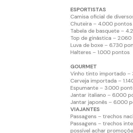
ESPORTISTAS
Camisa oficial de diverso
Chuteira – 4.000 pontos
Tabela de basquete – 4.
Top de ginástica – 2.060
Luva de boxe – 6.730 po
Halteres – 1.000 pontos
GOURMET
Vinho tinto importado –
Cerveja importada – 1.14
Espumante – 3.000 pont
Jantar italiano – 6.000 
Jantar japonês – 6.000 
VIAJANTES
Passagens – trechos naci
Passagens – trechos inte
possível achar promoções