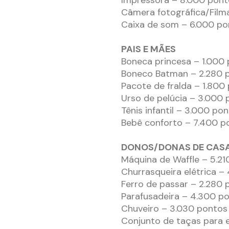
Impressora – 8.000 pont
Câmera fotográfica/Film
Caixa de som – 6.000 po
PAIS E MÃES
Boneca princesa – 1.000
Boneco Batman – 2.280 
Pacote de fralda – 1.800
Urso de pelúcia – 3.000
Tênis infantil – 3.000 po
Bebê conforto – 7.400 p
DONOS/DONAS DE CAS
Máquina de Waffle – 5.21
Churrasqueira elétrica –
Ferro de passar – 2.280 
Parafusadeira – 4.300 p
Chuveiro – 3.030 pontos
Conjunto de taças para 