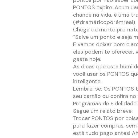
pontos por não saber com
PONTOS expire. Acumular
chance na vida, é uma t
(#dramáticoporémreal)
Chega de morte prematu
“Salve um ponto e seja mai
E vamos deixar bem claro
eles podem te oferecer, 
gasta hoje.
As dicas que esta humild
você usar os PONTOS que
inteligente.
Lembre-se: Os PONTOS tê
seu cartão ou confira no
Programas de Fidelidade 
Segue um relato breve:
Trocar PONTOS por coisas
para fazer compras, sem t
está tudo pago antes! Ah