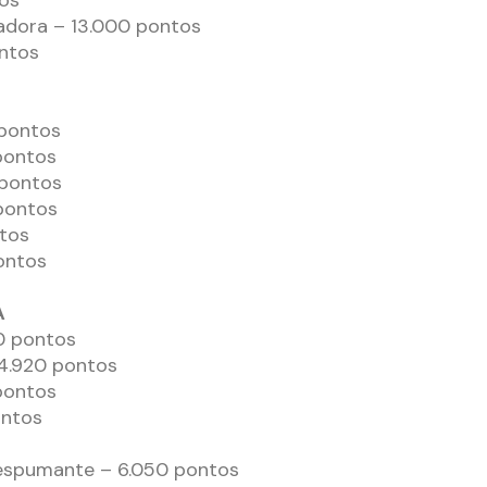
os
adora – 13.000 pontos
ntos
 pontos
pontos
 pontos
 pontos
ntos
ontos
A
0 pontos
 4.920 pontos
pontos
ontos
espumante – 6.050 pontos