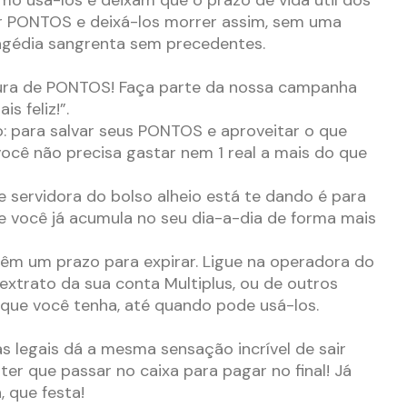
o usá-los e deixam que o prazo de vida útil dos
 PONTOS e deixá-los morrer assim, sem uma
ragédia sangrenta sem precedentes.
ra de PONTOS! Faça parte da nossa campanha
s feliz!”.
: para salvar seus PONTOS e aproveitar o que
você não precisa gastar nem 1 real a mais do que
e servidora do bolso alheio está te dando é para
 você já acumula no seu dia-a-dia de forma mais
m um prazo para expirar. Ligue na operadora do
 extrato da sua conta Multiplus, ou de outros
que você tenha, até quando pode usá-los.
 legais dá a mesma sensação incrível de sair
er que passar no caixa para pagar no final! Já
, que festa!