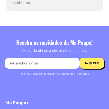
1 publicação
Receba as novidades da Me Poupe!
Dicas de dinheiro direto no seu e-mail.
JÁ QUERO
Ao enviar, você concorda com a
Política de Privacidade
.
Me Poupe+