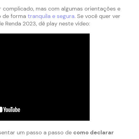
r complicado, mas com algumas orientações e
lo de forma
tranquila e segura
. Se você quer ver
 Renda 2023, dê play neste vídeo:
sentar um passo a passo de
como declarar