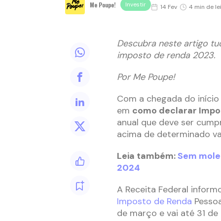
Me Poupe!
Investir
14 Fev
4 min de le
Descubra neste artigo tu
imposto de renda 2023.
Por Me Poupe!
Com a chegada do início
em
como declarar Impo
anual que deve ser cump
acima de determinado val
Leia também:
Sem molez
2024
A Receita Federal inform
Imposto de Renda
Pessoa
de março e vai até 31 de