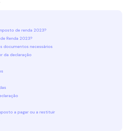
.
imposto de renda 2023?
 de Renda 2023?
s documentos necessários
or da declaração
os
idas
declaração
posto a pagar ou a restituir
o