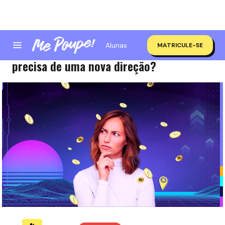
Alunas
MATRICULE-SE
Quiz | Será que a sua vida financeira
precisa de uma nova direção?