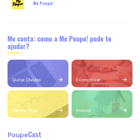
Me Poupe!
Me conta: como a Me Poupe! pode te
ajudar?
Quitar Dívidas
Economizar
Ganhar Mais
Investir
Cast
Poupe