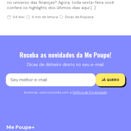
no universo das finanças? Agora, toda sexta-feira você
confere os highlights dos últimos dias aqui […]
04 Nov
4 min de leitura
Dicas de Riqueza
Receba as novidades da Me Poupe!
Dicas de dinheiro direto no seu e-mail.
JÁ QUERO
Ao enviar, você concorda com a
Política de Privacidade
.
Me Poupe+