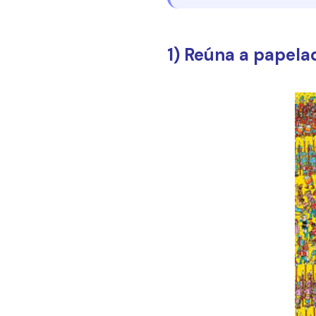
1) Reúna a papela
–