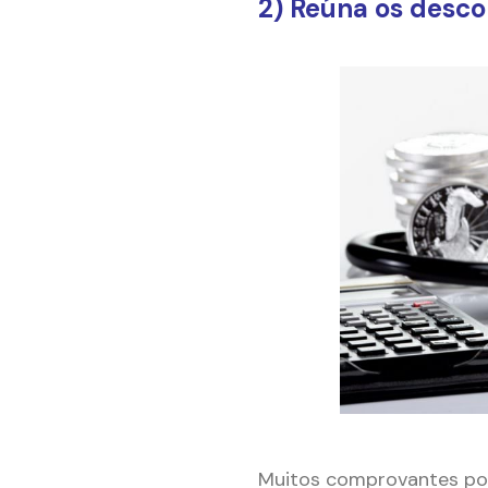
2) Reúna os desco
–
–
Muitos comprovantes pod