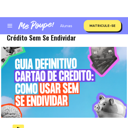
Alunas
MATRICULE-SE
Guia Definitivo para Usar Cartão de
Crédito Sem Se Endividar