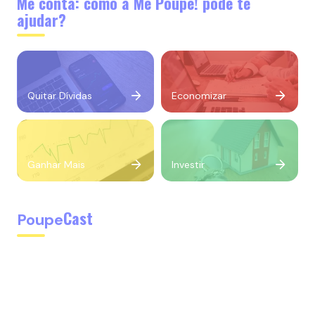
Me conta: como a Me Poupe! pode te
ajudar?
Quitar Dívidas
Economizar
Ganhar Mais
Investir
Cast
Poupe