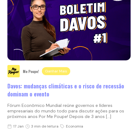
Me Poupe!
Ganhar Mais
Davos: mudanças climáticas e o risco de recessão
dominam o evento
Fórum Econômico Mundial reúne governos e líderes
empresariais do mundo todo para discutir ações para os
próximos anos Por Me Poupe! Depois de 3 anos […]
17 Jan
3 min de leitura
Economia