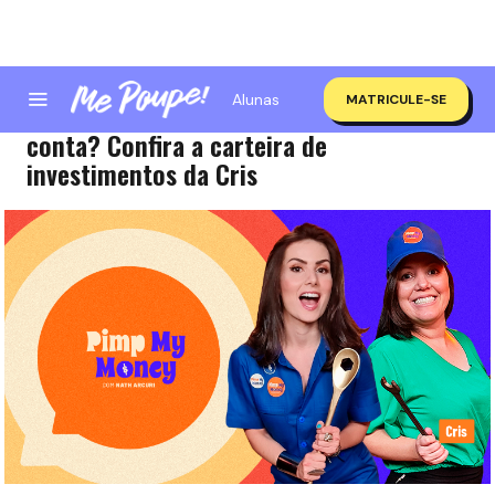
Alunas
MATRICULE-SE
Quer fechar 2022 com R$200mil na
conta? Confira a carteira de
investimentos da Cris