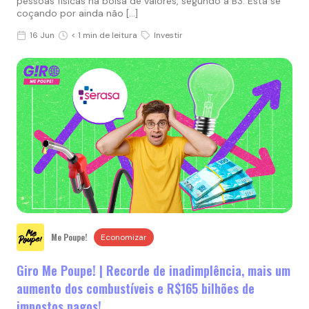
pessoas físicas na bolsa de valores, segundo a B3. Está se
coçando por ainda não […]
16 Jun
< 1 min de leitura
Investir
Me Poupe!
Economizar
Giro Me Poupe! | Recorde de inadimplência, mais um
aumento dos combustíveis e R$165 bilhões de
impostos pagos!