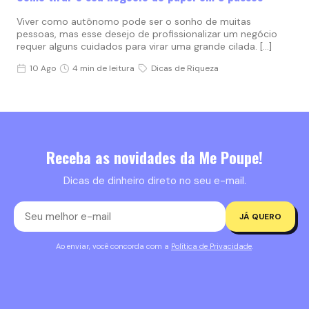
Viver como autônomo pode ser o sonho de muitas
pessoas, mas esse desejo de profissionalizar um negócio
requer alguns cuidados para virar uma grande cilada. […]
10 Ago
4 min de leitura
Dicas de Riqueza
Receba as novidades da Me Poupe!
Dicas de dinheiro direto no seu e-mail.
JÁ QUERO
Ao enviar, você concorda com a
Política de Privacidade
.