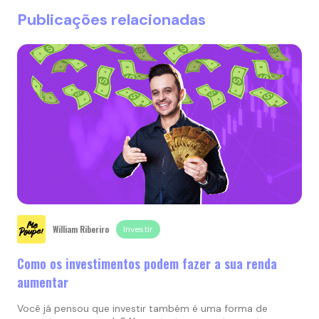
Publicações relacionadas
William Riberiro
Investir
Como os investimentos podem fazer a sua renda
aumentar
Você já pensou que investir também é uma forma de