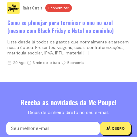
Raisa Garcia
Economizar
Como se planejar para terminar o ano no azul
(mesmo com Black Friday e Natal no caminho)
Liste desde já todos os gastos que normalmente aparecem
nessa época. Presentes, viagens, ceias, confraternizações,
matrícula escolar, IPVA, IPTU, material […]
29 Ago
3 min de leitura
Economia
Receba as novidades da Me Poupe!
Dicas de dinheiro direto no seu e-mail.
JÁ QUERO