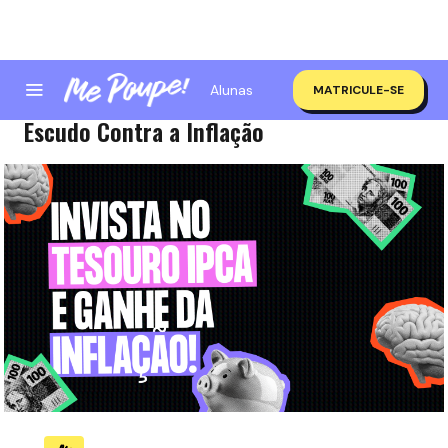
Alunas
MATRICULE-SE
Como Investir no Tesouro IPCA: Seu
Escudo Contra a Inflação