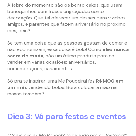
A febre do momento são os bento cakes, que usam
bonequinhos com frases engraçadas como
decoração. Que tal oferecer um desses para vizinhos,
amigos, e parentes que fazem aniversário no próximo
mês, hein?
Se tem uma coisa que as pessoas gostam de comer e
não economizam, essa coisa é bolo! Como
eles nunca
saem de moda,
são um ótimo produto para se
vender em várias ocasiões: aniversários,
comemorações, casamentos…
Só pra te inspirar: uma Me Poupeira! fez
R$1400 em
um mês
vendendo bolos. Bora colocar a mão na
massa também?
Dica 3: Vá para festas e eventos
“Como assim, Me Poupe!? Tá falando pra eu festejar?”.