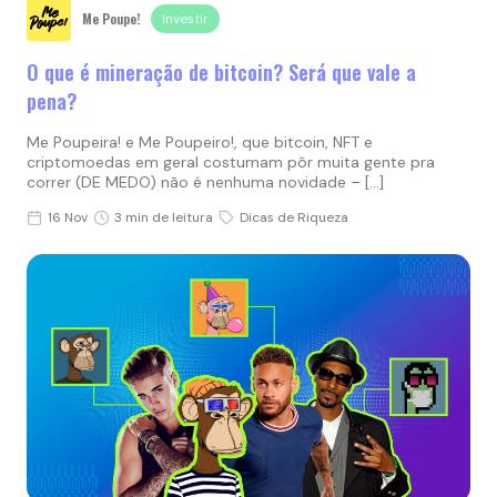
Me Poupe!
Investir
O que é mineração de bitcoin? Será que vale a
pena?
Me Poupeira! e Me Poupeiro!, que bitcoin, NFT e
criptomoedas em geral costumam pôr muita gente pra
correr (DE MEDO) não é nenhuma novidade – […]
16 Nov
3 min de leitura
Dicas de Riqueza