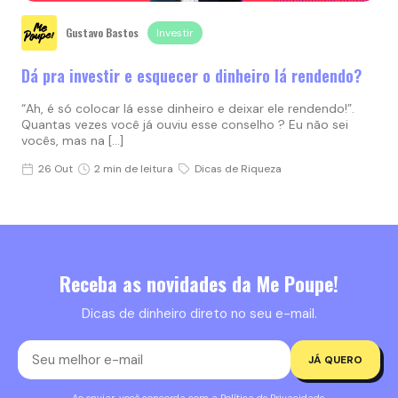
Gustavo Bastos
Investir
Dá pra investir e esquecer o dinheiro lá rendendo?
“Ah, é só colocar lá esse dinheiro e deixar ele rendendo!”.
Quantas vezes você já ouviu esse conselho ? Eu não sei
vocês, mas na […]
26 Out
2 min de leitura
Dicas de Riqueza
Receba as novidades da Me Poupe!
Dicas de dinheiro direto no seu e-mail.
JÁ QUERO
Ao enviar, você concorda com a
Política de Privacidade
.