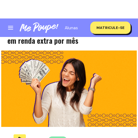
Alunas
MATRICULE-SE
Aprenda como fazer mais de MIL REAIS
em renda extra por mês