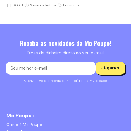
19 Out
3 min de leitura
Economia
Receba as novidades da Me Poupe!
Dicas de dinheiro direto no seu e-mail.
JÁ QUERO
Ao enviar, você concorda com a
Política de Privacidade
.
Me Poupe+
O que é Me Poupe+