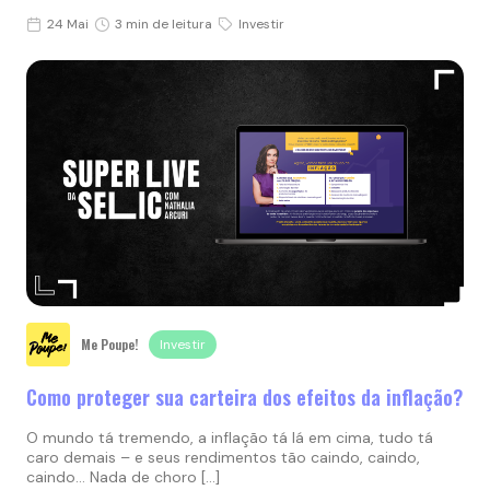
24 Mai
3 min de leitura
Investir
Me Poupe!
Investir
Como proteger sua carteira dos efeitos da inflação?
O mundo tá tremendo, a inflação tá lá em cima, tudo tá
caro demais – e seus rendimentos tão caindo, caindo,
caindo… Nada de choro […]