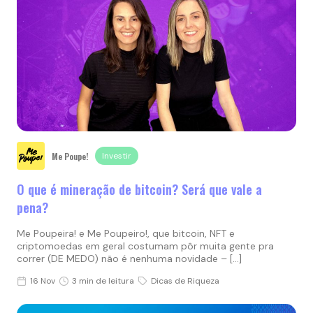
Me Poupe!
Investir
O que é mineração de bitcoin? Será que vale a
pena?
Me Poupeira! e Me Poupeiro!, que bitcoin, NFT e
criptomoedas em geral costumam pôr muita gente pra
correr (DE MEDO) não é nenhuma novidade – […]
16 Nov
3 min de leitura
Dicas de Riqueza