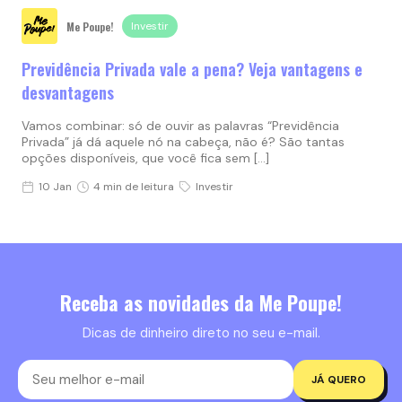
Me Poupe!
Investir
Previdência Privada vale a pena? Veja vantagens e
desvantagens
Vamos combinar: só de ouvir as palavras “Previdência
Privada” já dá aquele nó na cabeça, não é? São tantas
opções disponíveis, que você fica sem […]
10 Jan
4 min de leitura
Investir
Receba as novidades da Me Poupe!
Dicas de dinheiro direto no seu e-mail.
JÁ QUERO