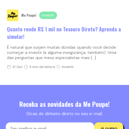
Me Poupe!
Investir
Quanto rende R$ 1 mil no Tesouro Direto? Aprenda a
simular!
É natural que surjam muitas dúvidas quando você decide
começar a investir (e alguma insegurança, também). Uma
das perguntas que meus especialistas mais […]
21 Out
3 min de leitura
Investir
Receba as novidades da Me Poupe!
Dicas de dinheiro direto no seu e-mail.
JÁ QUERO