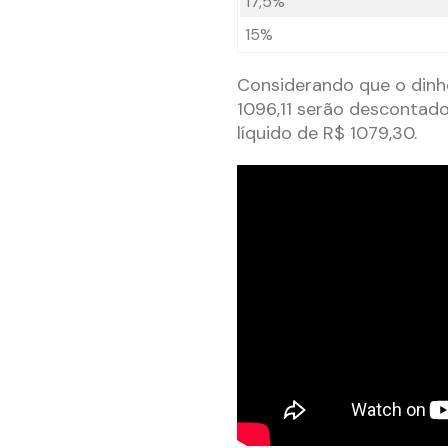
17,5%
15%
Considerando que o dinhe
1096,11 serão descontad
líquido de R$ 1079,30.