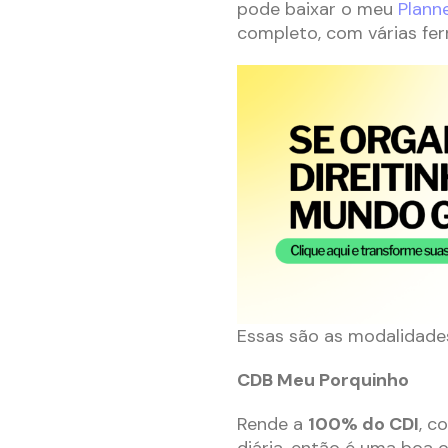
pode baixar o meu
Plann
completo, com várias fer
Essas são as modalidades 
CDB Meu Porquinho
Rende a
100% do CDI
, c
diária, então é uma boa 