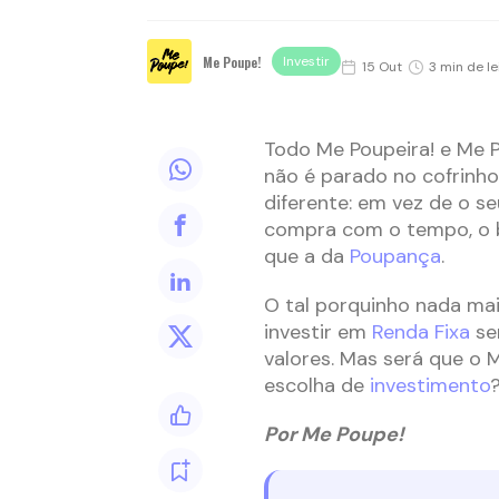
Me Poupe!
Investir
15 Out
3 min de le
Todo Me Poupeira! e Me P
não é parado no cofrinh
diferente: em vez de o s
compra com o tempo, o b
que a da
Poupança
.
O tal porquinho nada mai
investir em
Renda Fixa
se
valores. Mas será que o 
escolha de
investimento
Por Me Poupe!