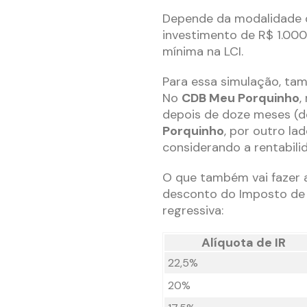
Depende da modalidade q
investimento de R$ 1.000
mínima na LCI.
Para essa simulação, ta
No
CDB Meu Porquinho
,
depois de doze meses (d
Porquinho
, por outro la
considerando a rentabili
O que também vai fazer a
desconto do Imposto de 
regressiva:
Alíquota de IR
22,5%
20%