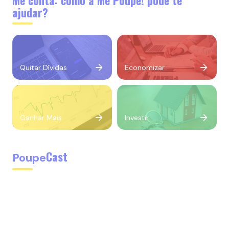
ajudar?
Quitar Dívidas
Economizar
Ganhar Mais
Investir
Cast
Poupe