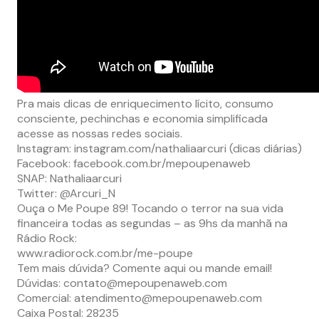
Pra mais dicas de enriquecimento lícito, consumo
consciente, pechinchas e economia simplificada
acesse as nossas redes sociais.
Instagram: instagram.com/nathaliaarcuri (dicas diárias)
Facebook: facebook.com.br/mepoupenaweb
SNAP: Nathaliaarcuri
Twitter: @Arcuri_N
Ouça o Me Poupe 89! Tocando o terror na sua vida
financeira todas as segundas – as 9hs da manhã na
Rádio Rock:
www.radiorock.com.br/me-poupe
Tem mais dúvida? Comente aqui ou mande email!
Dúvidas:
contato@mepoupenaweb.com
Comercial:
atendimento@mepoupenaweb.com
Caixa Postal: 28235