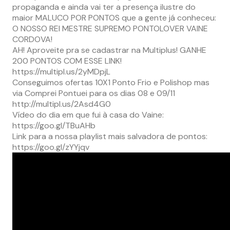
propaganda e ainda vai ter a presença ilustre do
maior MALUCO POR PONTOS que a gente já conheceu:
O NOSSO REI MESTRE SUPREMO PONTOLOVER VAINE
CORDOVA!
AH! Aproveite pra se cadastrar na Multiplus! GANHE
200 PONTOS COM ESSE LINK!
https://multipl.us/2yMDpjL
Conseguimos ofertas 10X1 Ponto Frio e Polishop mas
via Comprei Pontuei para os dias 08 e 09/11
http://multipl.us/2Asd4G0
Vídeo do dia em que fui à casa do Vaine:
https://goo.gl/TBuAHb
Link para a nossa playlist mais salvadora de pontos:
https://goo.gl/zYYjqv