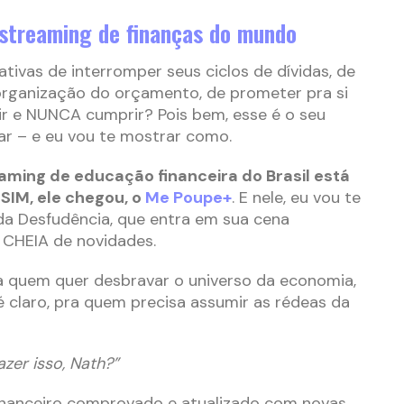
streaming de finanças do mundo
ativas de interromper seus ciclos de dívidas, de
organização do orçamento, de prometer pra si
ir e NUNCA cumprir? Pois bem, esse é o seu
r – e eu vou te mostrar como.
ing de educação financeira do Brasil está
 SIM, ele chegou, o
Me Poupe+
. E nele, eu vou te
da Desfudência, que entra em sua cena
 CHEIA de novidades.
pra quem quer desbravar o universo da economia,
é claro, pra quem precisa assumir as rédeas da
zer isso, Nath?”
nanceiro comprovado e atualizado com novas