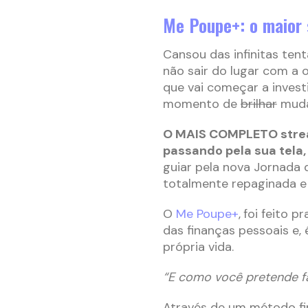
Me Poupe+: o maior 
Cansou das infinitas tent
não sair do lugar com a 
que vai começar a invest
momento de
brilhar
muda
O MAIS COMPLETO stream
passando pela sua tela,
guiar pela nova Jornada 
totalmente repaginada e
O
Me Poupe+
,
foi feito 
das finanças pessoais e, 
própria vida.
“E como você pretende fa
Através de um método fi