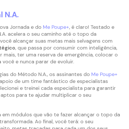
l N.A.
nova Jornada e do
Me Poupe+
, é claro! Testado e
A. acelera o seu caminho até o topo da
você alcançar suas metas mais selvagens com
tégico
, que passa por consumir com inteligência,
ar mais, ter uma reserva de emergência, colocar o
a você e nunca parar de evoluir.
gias do Método N.A., os assinantes do
Me Poupe+
poio de um time fantástico de especialistas
lecionei e treinei cada especialista para garantir
aptos para te ajudar multiplicar o seu
a em módulos que vão te fazer alcançar o topo da
ransformada. Ao final, você terá: o seu
feito, metas traçadas para cada um dos seus