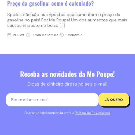
Preço da gasolina: como é calculado?
Spoiler: não são os impostos que aumentam o preço da
gasolina no país! Por Me Poupe! Um dos aumentos que mais
causou impacto no bolso […]
20 Set
3 min de leitura
Economia
Receba as novidades da Me Poupe!
Dicas de dinheiro direto no seu e-mail.
JÁ QUERO
Ao enviar, você concorda com a
Política de Privacidade
.