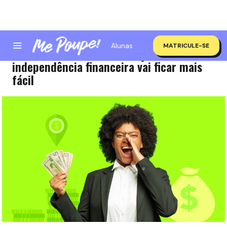
Alunas
MATRICULE-SE
Planilha Pimpadora: alcançar a
independência financeira vai ficar mais
fácil