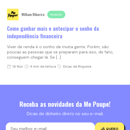
William Riberiro
Investir
Como ganhar mais e antecipar o sonho da
independência financeira
Viver de renda é o sonho de muita gente. Porém, são
poucas as pessoas que se preparam para isso, de fato,
conseguem chegar lá. Se […]
16 Nov
4 min de leitura
Dicas de Riqueza
Receba as novidades da Me Poupe!
Dicas de dinheiro direto no seu e-mail.
JÁ QUERO