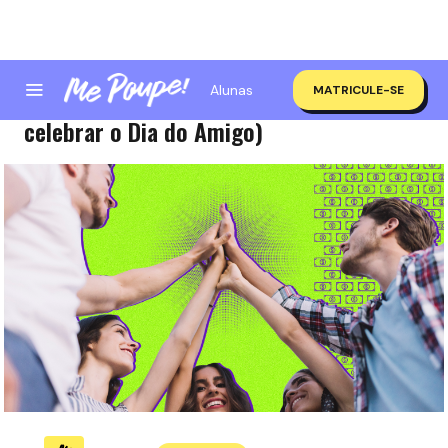
Alunas
MATRICULE-SE
4 tipos de amigos tops demais (para
celebrar o Dia do Amigo)