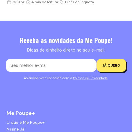
03 Abr
4 min de leitura
Dicas de Riqueza
Receba as novidades da Me Poupe!
Dicas de dinheiro direto no seu e-mail.
JÁ QUERO
Ao enviar, você concorda com a
Política de Privacidade
.
Me Poupe+
O que é Me Poupe+
Assine Já