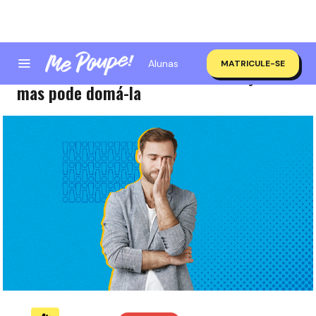
Alunas
MATRICULE-SE
Você não vai vencer a procrastinação,
mas pode domá-la