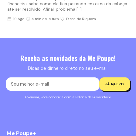
financeira, sabe como ele fica pairando em cima da cabeça
até ser resolvido. Afinal, problema […]
19 Ago
4 min de leitura
Dicas de Riqueza
Receba as novidades da Me Poupe!
Dicas de dinheiro direto no seu e-mail.
JÁ QUERO
Ao enviar, você concorda com a
Política de Privacidade
.
Me Poupe+