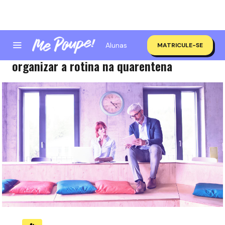
Alunas
MATRICULE-SE
4 Passos e uma ferramenta pra você
organizar a rotina na quarentena