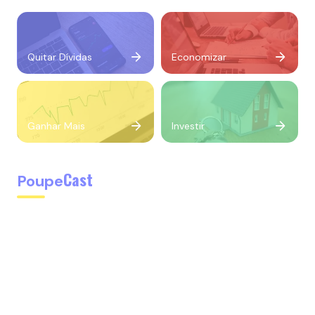
Quitar Dívidas
Economizar
Ganhar Mais
Investir
Cast
Poupe