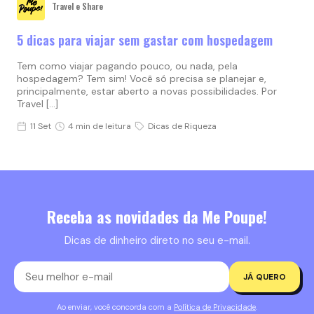
Travel e Share
5 dicas para viajar sem gastar com hospedagem
Tem como viajar pagando pouco, ou nada, pela
hospedagem? Tem sim! Você só precisa se planejar e,
principalmente, estar aberto a novas possibilidades. Por
Travel […]
11 Set
4 min de leitura
Dicas de Riqueza
Receba as novidades da Me Poupe!
Dicas de dinheiro direto no seu e-mail.
JÁ QUERO
Ao enviar, você concorda com a
Política de Privacidade
.