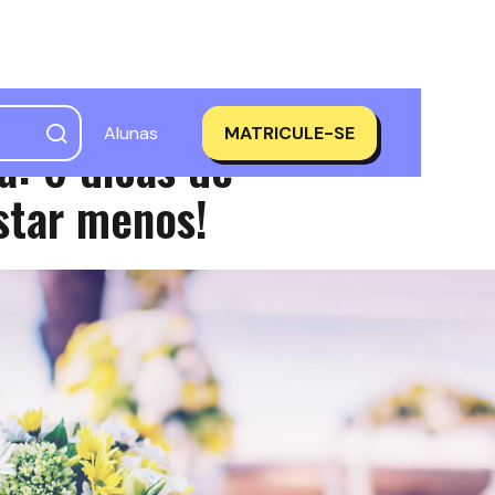
Alunas
MATRICULE-SE
: 6 dicas de
star menos!