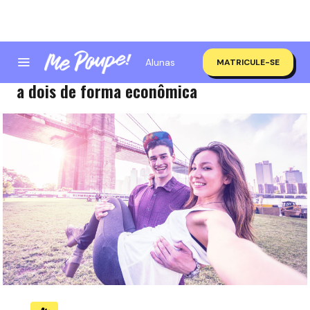
Alunas
MATRICULE-SE
Babymoon: curtindo sua última escapada
a dois de forma econômica