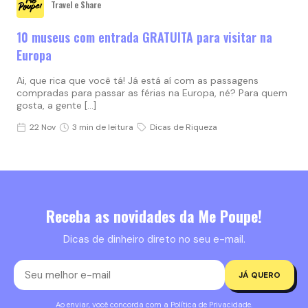
Travel e Share
10 museus com entrada GRATUITA para visitar na
Europa
Ai, que rica que você tá! Já está aí com as passagens
compradas para passar as férias na Europa, né? Para quem
gosta, a gente […]
22 Nov
3 min de leitura
Dicas de Riqueza
Receba as novidades da Me Poupe!
Dicas de dinheiro direto no seu e-mail.
JÁ QUERO
Ao enviar, você concorda com a
Política de Privacidade
.