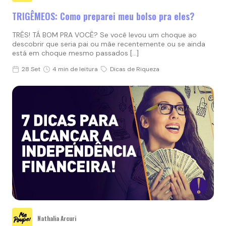
TRIGÊMEOS: Como preparei meu bolso pra eles?
TRÊS! TÁ BOM PRA VOCÊ? Se você levou um choque ao
descobrir que seria pai ou mãe recentemente ou se ainda
está em choque mesmo passados […]
28 Set
4 min de leitura
Dicas de Riqueza
Nathalia Arcuri