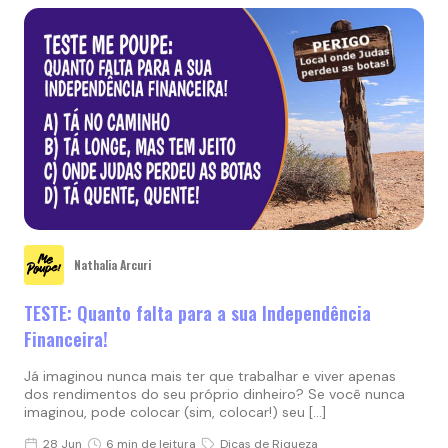
Nathalia Arcuri
TESTE: Quanto falta para a sua Independência
Financeira!
Já imaginou nunca mais ter que trabalhar e viver apenas
dos rendimentos do seu próprio dinheiro? Se você nunca
imaginou, pode colocar (sim, colocar!) seu […]
28 Jun
6 min de leitura
Dicas de Riqueza