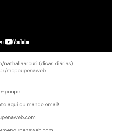
nathaliaarcuri (dicas diárias)
m.br/mepoupenaweb
me-poupe
e aqui ou mande email!
upenaweb.com
@mepoupenaweb.com