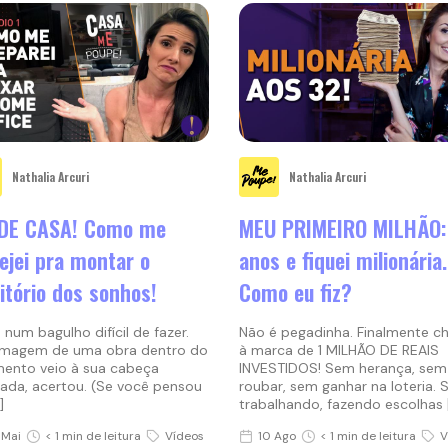
Nathalia Arcuri
Nathalia Arcuri
 DE CASA! Como me
MEU PRIMEIRO MILHÃO:
ejei pra montar o
anos e fiquei milionária.
itório dos sonhos!
Como eu fiz?
 num bagulho difícil de fazer.
Não é pegadinha. Finalmente c
imagem de uma obra dentro do
à marca de 1 MILHÃO DE REAIS
ento veio à sua cabeça
INVESTIDOS! Sem herança, sem
nada, acertou. (Se você pensou
roubar, sem ganhar na loteria. 
]
trabalhando, fazendo escolhas 
 Mai
< 1 min de leitura
Vídeos
10 Ago
< 1 min de leitura
V