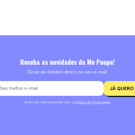
Receba as novidades da Me Poupe!
Dicas de dinheiro direto no seu e-mail.
JÁ QUERO
Ao enviar, você concorda com a
Política de Privacidade
.