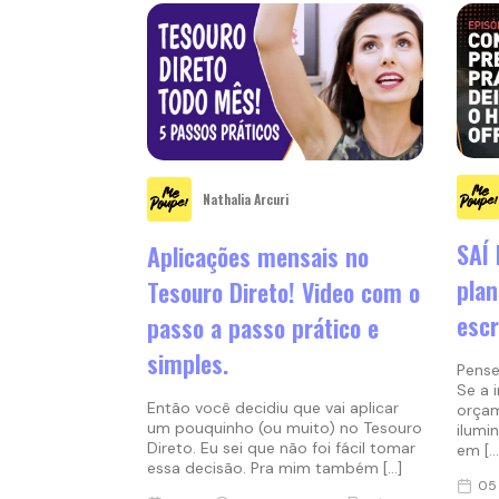
Nathalia Arcuri
SAÍ
Aplicações mensais no
plan
Tesouro Direto! Video com o
escr
passo a passo prático e
simples.
Pense
Se a 
Então você decidiu que vai aplicar
orçam
um pouquinho (ou muito) no Tesouro
ilumi
Direto. Eu sei que não foi fácil tomar
em […
essa decisão. Pra mim também […]
05