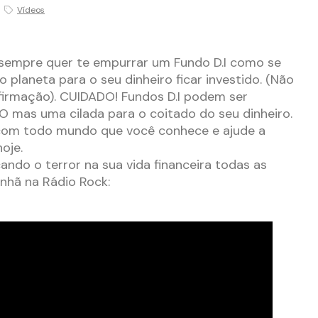
Vídeos
sempre quer te empurrar um Fundo D.I como se
 planeta para o seu dinheiro ficar investido. (Não
firmação). CUIDADO! Fundos D.I podem ser
 mas uma cilada para o coitado do seu dinheiro.
com todo mundo que você conhece e ajude a
oje.
ndo o terror na sua vida financeira todas as
nhã na Rádio Rock: