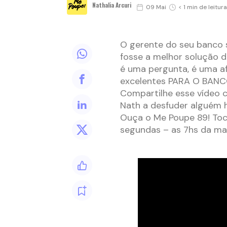
Nathalia Arcuri
09 Mai
< 1 min de leitura
O gerente do seu banco 
fosse a melhor solução do
é uma pergunta, é uma a
excelentes PARA O BANCO
Compartilhe esse vídeo 
Nath a desfuder alguém h
Ouça o Me Poupe 89! Toca
segundas – as 7hs da ma