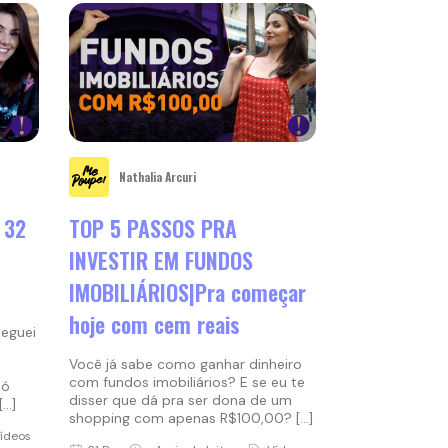
Nathalia Arcuri
 32
TOP 5 PASSOS PRA
INVESTIR EM FUNDOS
IMOBILIÁRIOS|Pra começar
hoje com cem reais
heguei
Você já sabe como ganhar dinheiro
com fundos imobiliários? E se eu te
Só
disser que dá pra ser dona de um
[…]
shopping com apenas R$100,00? […]
ídeos