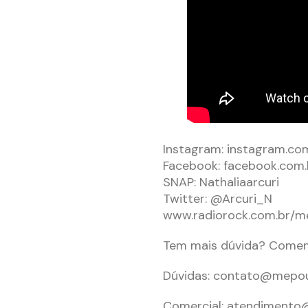
Instagram: instagram.com/
Facebook: facebook.co
SNAP: Nathaliaarcuri
Twitter: @Arcuri_N
www.radiorock.com.br/
Tem mais dúvida? Coment
Dúvidas:
contato@mepo
Comercial:
atendimento