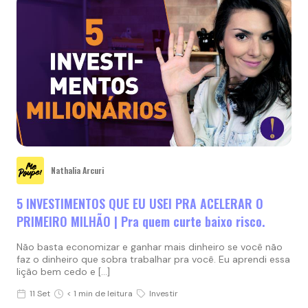
Nathalia Arcuri
5 INVESTIMENTOS QUE EU USEI PRA ACELERAR O
PRIMEIRO MILHÃO | Pra quem curte baixo risco.
Não basta economizar e ganhar mais dinheiro se você não
faz o dinheiro que sobra trabalhar pra você. Eu aprendi essa
lição bem cedo e […]
11 Set
< 1 min de leitura
Investir