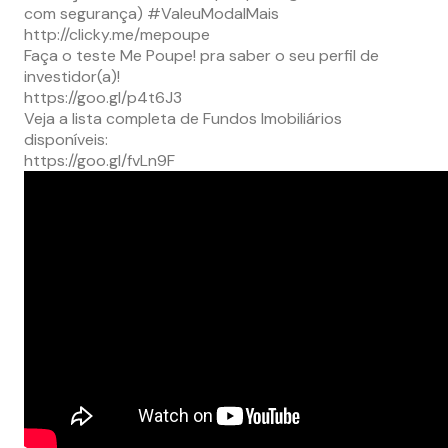
com segurança) #ValeuModalMais
http://clicky.me/mepoupe
Faça o teste Me Poupe! pra saber o seu perfil de
investidor(a)!
https://goo.gl/p4t6J3
Veja a lista completa de Fundos Imobiliários
disponíveis:
https://goo.gl/fvLn9F