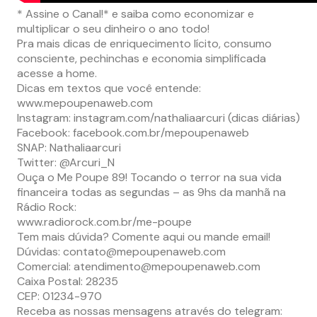
* Assine o Canal!* e saiba como economizar e
multiplicar o seu dinheiro o ano todo!
Pra mais dicas de enriquecimento lícito, consumo
consciente, pechinchas e economia simplificada
acesse a home.
Dicas em textos que você entende:
www.mepoupenaweb.com
Instagram: instagram.com/nathaliaarcuri (dicas diárias)
Facebook: facebook.com.br/mepoupenaweb
SNAP: Nathaliaarcuri
Twitter: @Arcuri_N
Ouça o Me Poupe 89! Tocando o terror na sua vida
financeira todas as segundas – as 9hs da manhã na
Rádio Rock:
www.radiorock.com.br/me-poupe
Tem mais dúvida? Comente aqui ou mande email!
Dúvidas:
contato@mepoupenaweb.com
Comercial:
atendimento@mepoupenaweb.com
Caixa Postal: 28235
CEP: 01234-970
Receba as nossas mensagens através do telegram: