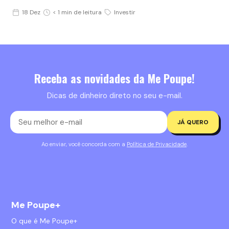
18 Dez
< 1 min de leitura
Investir
Receba as novidades da Me Poupe!
Dicas de dinheiro direto no seu e-mail.
JÁ QUERO
Ao enviar, você concorda com a
Política de Privacidade
.
Me Poupe+
O que é Me Poupe+