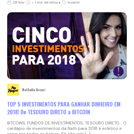
28 Nov
< 1 min de leitura
Investir
Nathalia Arcuri
TOP 5 INVESTIMENTOS PARA GANHAR DINHEIRO EM
2018! De TESOURO DIRETO a BITCOIN
BITCOINS, FUNDOS DE INVESTIMENTOS, TESOURO DIRETO… O
cardápio de investimentos da Nath para 2018 é eclético e
serve pra todos os bolsos. Só não vale […]