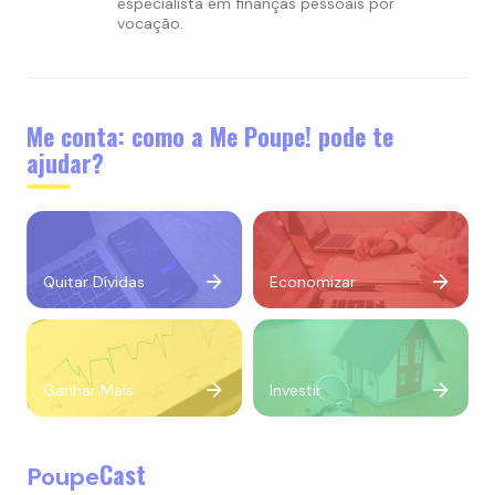
especialista em finanças pessoais por
vocação.
Me conta: como a Me Poupe! pode te
ajudar?
Quitar Dívidas
Economizar
Ganhar Mais
Investir
Cast
Poupe