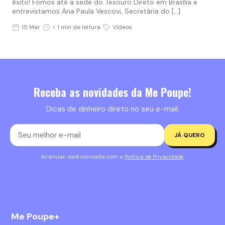
êxito! Fomos até a sede do Tesouro Direto em Brasília e
entrevistamos Ana Paula Vescovi, Secretária do […]
15 Mar
< 1 min de leitura
Vídeos
Receba as novidades da Me Poupe!
Dicas de dinheiro direto no seu e-mail.
JÁ QUERO
Ao enviar, você concorda com a
Política de Privacidade
.
Me Poupe+