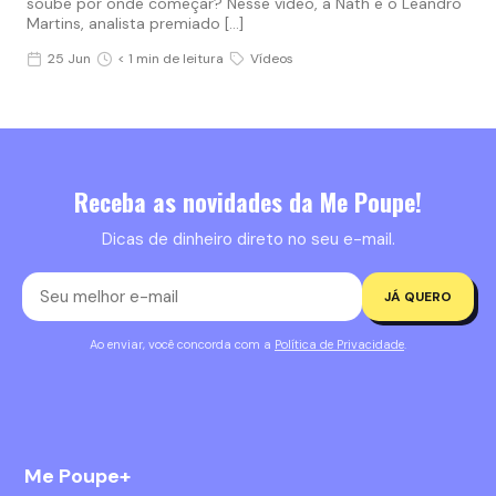
soube por onde começar? Nesse vídeo, a Nath e o Leandro
Martins, analista premiado […]
25 Jun
< 1 min de leitura
Vídeos
Receba as novidades da Me Poupe!
Dicas de dinheiro direto no seu e-mail.
JÁ QUERO
Ao enviar, você concorda com a
Política de Privacidade
.
Me Poupe+