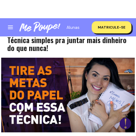
Alunas
MATRICULE-SE
COMO EU TIRO AS METAS DO PAPEL!
Técnica simples pra juntar mais dinheiro
do que nunca!