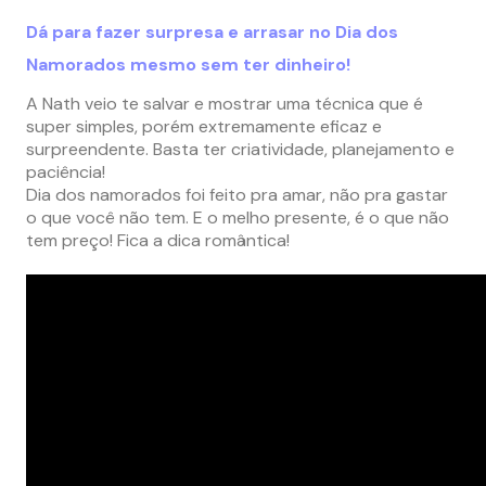
Dá para fazer surpresa e arrasar no Dia dos
Namorados mesmo sem ter dinheiro!
A Nath veio te salvar e mostrar uma técnica que é
super simples, porém extremamente eficaz e
surpreendente. Basta ter criatividade, planejamento e
paciência!
Dia dos namorados foi feito pra amar, não pra gastar
o que você não tem. E o melho presente, é o que não
tem preço! Fica a dica romântica!