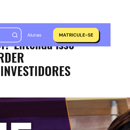
Alunas
MATRICULE-SE
I? Entenda isso
ERDER
E INVESTIDORES