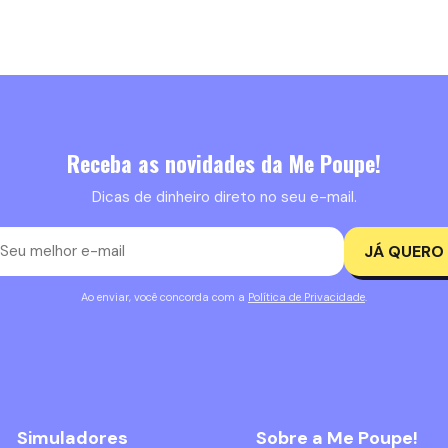
Receba as novidades da Me Poupe!
Dicas de dinheiro direto no seu e-mail.
JÁ QUERO
Ao enviar, você concorda com a
Política de Privacidade
.
Simuladores
Sobre a Me Poupe!