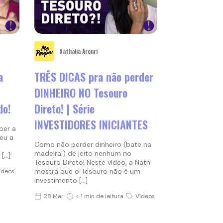
Nathalia Arcuri
a
TRÊS DICAS pra não perder
DINHEIRO NO Tesouro
do!
Direto! | Série
INVESTIDORES INICIANTES
ber a
eu a
Como não perder dinheiro (bate na
madeira!) de jeito nenhum no
[…]
Tesouro Direto! Neste vídeo, a Nath
mostra que o Tesouro não é um
ídeos
investimento […]
28 Mar
< 1 min de leitura
Vídeos