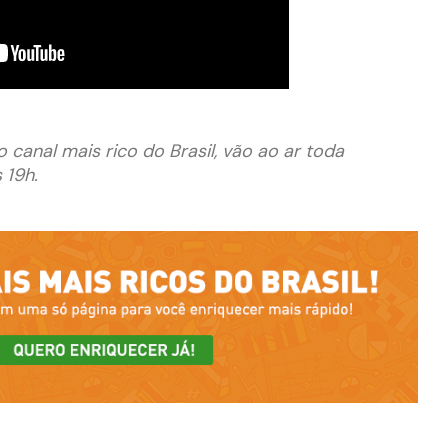
 canal mais rico do Brasil, vão ao ar toda
 19h.