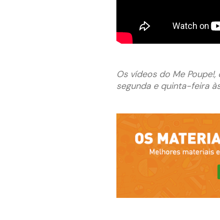
Os vídeos do Me Poupe!, o
segunda e quinta-feira às