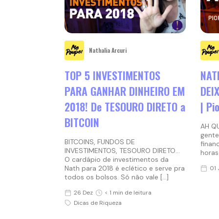
Nathalia Arcuri
TOP 5 INVESTIMENTOS
NAT
PARA GANHAR DINHEIRO EM
DEI
2018! De TESOURO DIRETO a
| Pi
BITCOIN
AH Q
gente
BITCOINS, FUNDOS DE
finan
INVESTIMENTOS, TESOURO DIRETO…
horas
O cardápio de investimentos da
Nath para 2018 é eclético e serve pra
01 
todos os bolsos. Só não vale […]
26 Dez
< 1 min de leitura
Dicas de Riqueza