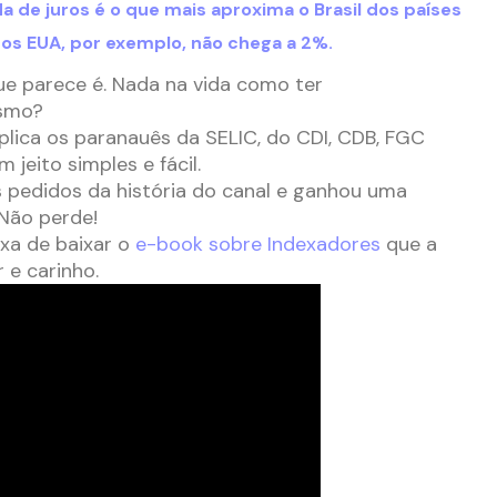
a de juros é o que mais aproxima o Brasil dos países
dos EUA, por exemplo, não chega a 2%.
ue parece é. Nada na vida como ter
esmo?
xplica os paranauês da SELIC, do CDI, CDB, FGC
jeito simples e fácil.
 pedidos da história do canal e ganhou uma
 Não perde!
ixa de baixar o
e-book sobre Indexadores
que a
 e carinho.