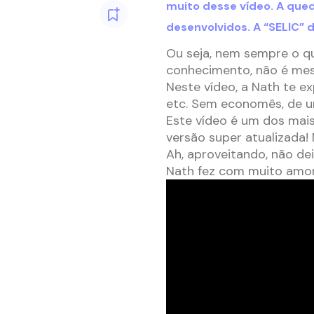
muito desse vídeo. A qued
desenvolvidos. A “SELIC” 
Ou seja, nem sempre o q
conhecimento, não é m
Neste vídeo, a Nath te e
etc. Sem economês, de um 
Este vídeo é um dos mais
versão super atualizada!
Ah, aproveitando, não de
Nath fez com muito amor