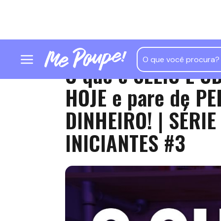
O que é SELIC E CD
HOJE e pare de P
DINHEIRO! | SÉRI
INICIANTES #3