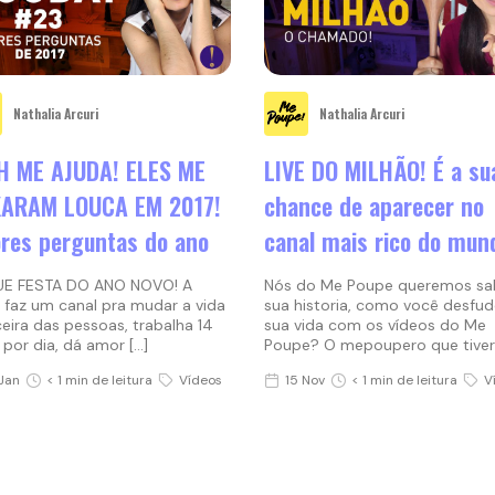
Nathalia Arcuri
Nathalia Arcuri
H ME AJUDA! ELES ME
LIVE DO MILHÃO! É a su
XARAM LOUCA EM 2017!
chance de aparecer no
ores perguntas do ano
canal mais rico do mun
UE FESTA DO ANO NOVO! A
Nós do Me Poupe queremos sa
 faz um canal pra mudar a vida
sua historia, como você desfud
ceira das pessoas, trabalha 14
sua vida com os vídeos do Me
 por dia, dá amor […]
Poupe? O mepoupero que tiver 
Jan
< 1 min de leitura
Vídeos
15 Nov
< 1 min de leitura
V