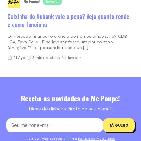
Me Poupe!
Investir
Caixinha do Nubank vale a pena? Veja quanto rende
e como funciona
O mercado financeiro é cheio de nomes difíceis, né? CDB,
LCA, Taxa Selic… E se investir fosse um pouco mais
“amigável”? Foi pensando nisso que […]
21 Ago
3 min de leitura
Investir
Receba as novidades da Me Poupe!
Dicas de dinheiro direto no seu e-mail.
JÁ QUERO
Ao enviar, você concorda com a
Política de Privacidade
.