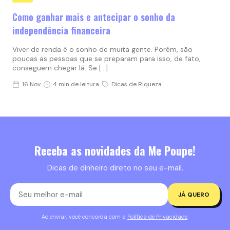
Como ganhar mais e antecipar o sonho da
independência financeira
Viver de renda é o sonho de muita gente. Porém, são
poucas as pessoas que se preparam para isso, de fato,
conseguem chegar lá. Se […]
16 Nov
4 min de leitura
Dicas de Riqueza
Receba as novidades da Me Poupe!
Dicas de dinheiro direto no seu e-mail.
JÁ QUERO
Ao enviar, você concorda com a
Política de Privacidade
.