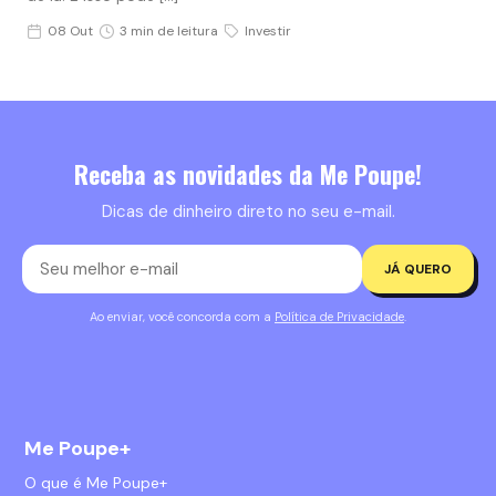
08 Out
3 min de leitura
Investir
Receba as novidades da Me Poupe!
Dicas de dinheiro direto no seu e-mail.
JÁ QUERO
Ao enviar, você concorda com a
Política de Privacidade
.
Me Poupe+
O que é Me Poupe+