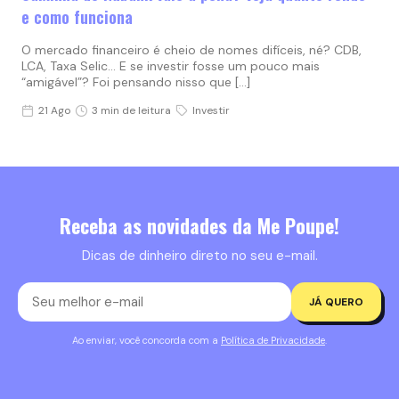
e como funciona
O mercado financeiro é cheio de nomes difíceis, né? CDB,
LCA, Taxa Selic… E se investir fosse um pouco mais
“amigável”? Foi pensando nisso que […]
21 Ago
3 min de leitura
Investir
Receba as novidades da Me Poupe!
Dicas de dinheiro direto no seu e-mail.
JÁ QUERO
Ao enviar, você concorda com a
Política de Privacidade
.