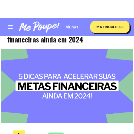
Alunas
MATRICULE-SE
5 dicas para acelerar suas metas
financeiras ainda em 2024