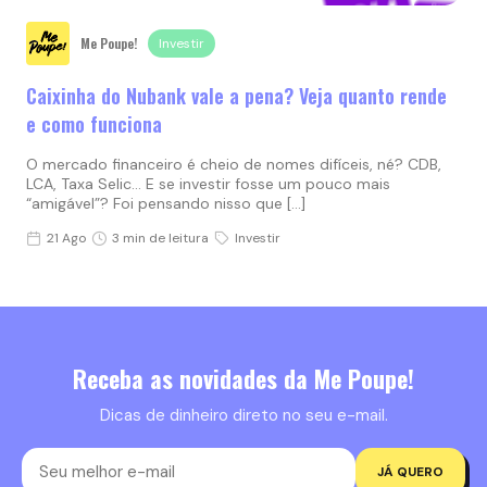
Me Poupe!
Investir
Caixinha do Nubank vale a pena? Veja quanto rende
e como funciona
O mercado financeiro é cheio de nomes difíceis, né? CDB,
LCA, Taxa Selic… E se investir fosse um pouco mais
“amigável”? Foi pensando nisso que […]
21 Ago
3 min de leitura
Investir
Receba as novidades da Me Poupe!
Dicas de dinheiro direto no seu e-mail.
JÁ QUERO