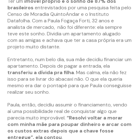
Ter um
imóvel próprio é o sonho de 87% dos
brasileiros
entrevistados por uma pesquisa feita pelo
Censo de Moradia QuintoAndar e o Instituto
Datafolha. Com a Paula Fogaça Forti, 32 anos e
analista de mercado, não foi diferente: ela sempre
teve este sonho. Dividia um apartamento alugado
com as amigas e achava que ter a casa própria era um
projeto muito distante.
Entretanto, num belo dia, sua mãe decidiu financiar um
apartamento. Depois de pagar a entrada, ela
transferiu a dívida pra filha
. Mas calma, ela não fez
isso para se livrar do abacaxi não. O que ela queria
mesmo era dar o pontapé para que Paula conseguisse
realizar seu sonho.
Paula, então, decidiu assumir o financiamento, vendo
aí uma possibilidade real de conquistar algo que
parecia muito improvável.
“Resolvi voltar a morar
com minha mãe para poupar dinheiro e arcar com
os custos extras depois que a chave fosse
entregue”, ela contou
.