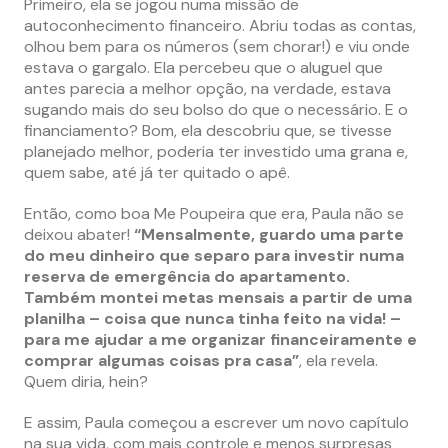
Primeiro, ela se jogou numa missão de
autoconhecimento financeiro. Abriu todas as contas,
olhou bem para os números (sem chorar!) e viu onde
estava o gargalo. Ela percebeu que o aluguel que
antes parecia a melhor opção, na verdade, estava
sugando mais do seu bolso do que o necessário. E o
financiamento? Bom, ela descobriu que, se tivesse
planejado melhor, poderia ter investido uma grana e,
quem sabe, até já ter quitado o apê.
Então, como boa Me Poupeira que era, Paula não se
deixou abater!
“Mensalmente, guardo uma parte
do meu dinheiro que separo para investir numa
reserva de emergência do apartamento.
Também montei metas mensais a partir de uma
planilha – coisa que nunca tinha feito na vida! –
para me ajudar a me organizar financeiramente e
comprar algumas coisas pra casa”
, ela revela.
Quem diria, hein?
E assim, Paula começou a escrever um novo capítulo
na sua vida, com mais controle e menos surpresas