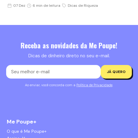
07 Dez
6 min de leitura
Dicas de Riqueza
Receba as novidades da Me Poupe!
Dicas de dinheiro direto no seu e-mail.
JÁ QUERO
Ao enviar, você concorda com a
Política de Privacidade
.
Me Poupe+
O que é Me Poupe+