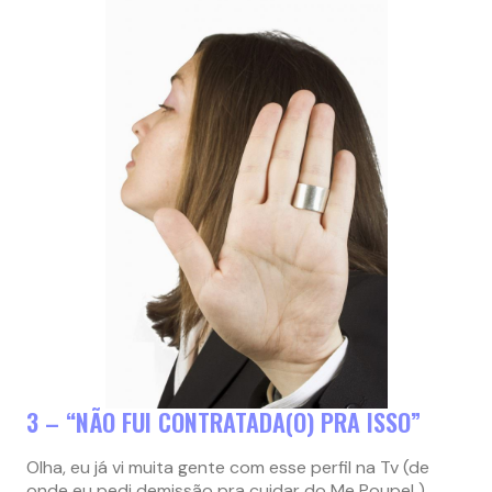
3 – “NÃO FUI CONTRATADA(O) PRA ISSO”
Olha, eu já vi muita gente com esse perfil na Tv (de
onde eu pedi demissão pra cuidar do Me Poupe! ).