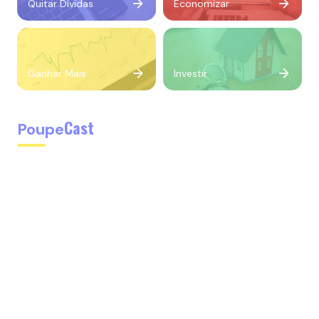
Quitar Dívidas
Economizar
Ganhar Mais
Investir
Cast
Poupe