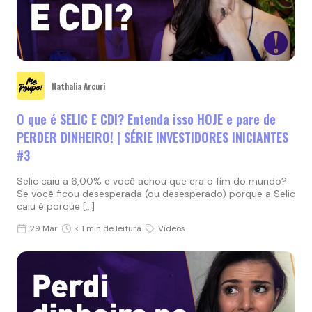
Nathalia Arcuri
O que é SELIC E CDI? Entenda isso HOJE e pare de
PERDER DINHEIRO! | SÉRIE INVESTIDORES INICIANTES
#3
Selic caiu a 6,00% e você achou que era o fim do mundo?
Se você ficou desesperada (ou desesperado) porque a Selic
caiu é porque […]
29 Mar
< 1 min de leitura
Vídeos