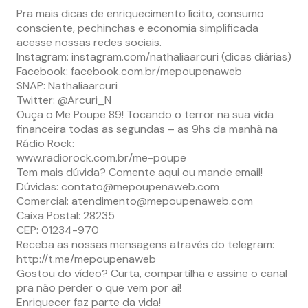
Pra mais dicas de enriquecimento lícito, consumo
consciente, pechinchas e economia simplificada
acesse nossas redes sociais.
Instagram: instagram.com/nathaliaarcuri (dicas diárias)
Facebook: facebook.com.br/mepoupenaweb
SNAP: Nathaliaarcuri
Twitter: @Arcuri_N
Ouça o Me Poupe 89! Tocando o terror na sua vida
financeira todas as segundas – as 9hs da manhã na
Rádio Rock:
www.radiorock.com.br/me-poupe
Tem mais dúvida? Comente aqui ou mande email!
Dúvidas:
contato@mepoupenaweb.com
Comercial:
atendimento@mepoupenaweb.com
Caixa Postal: 28235
CEP: 01234-970
Receba as nossas mensagens através do telegram:
http://t.me/mepoupenaweb
Gostou do vídeo? Curta, compartilha e assine o canal
pra não perder o que vem por ai!
Enriquecer faz parte da vida!