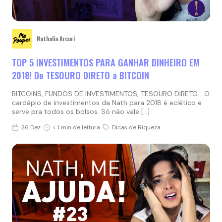
Nathalia Arcuri
TOP 5 INVESTIMENTOS PARA GANHAR DINHEIRO EM
2018! De TESOURO DIRETO a BITCOIN
BITCOINS, FUNDOS DE INVESTIMENTOS, TESOURO DIRETO… O
cardápio de investimentos da Nath para 2018 é eclético e
serve pra todos os bolsos. Só não vale […]
26 Dez
< 1 min de leitura
Dicas de Riqueza