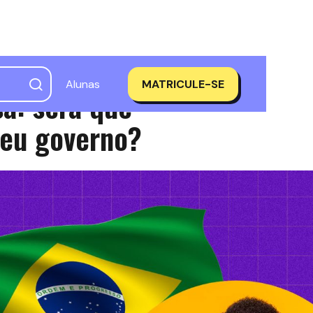
Alunas
MATRICULE-SE
a: será que
meu governo?