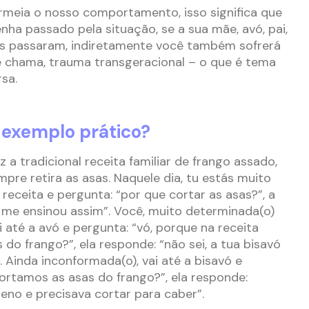
meia o nosso comportamento, isso significa que
nha passado pela situação, se a sua mãe, avó, pai,
os passaram, indiretamente você também sofrerá
e chama, trauma transgeracional – o que é tema
rsa.
exemplo prático?
 a tradicional receita familiar de frango assado,
pre retira as asas. Naquele dia, tu estás muito
receita e pergunta: “por que cortar as asas?”, a
ó me ensinou assim”. Você, muito determinada(o)
 até a avó e pergunta: “vó, porque na receita
 do frango?”, ela responde: “não sei, a tua bisavó
 Ainda inconformada(o), vai até a bisavó e
cortamos as asas do frango?”, ela responde:
eno e precisava cortar para caber”.