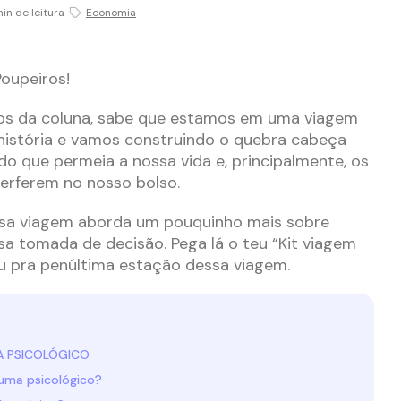
in de leitura
Economia
Poupeiros!
os da coluna, sabe que estamos em uma viagem
história e vamos construindo o quebra cabeça
o que permeia a nossa vida e, principalmente, os
erferem no nosso bolso.
ssa viagem aborda um pouquinho mais sobre
a tomada de decisão. Pega lá o teu “Kit viagem
iu pra penúltima estação dessa viagem.
MA PSICOLÓGICO
auma psicológico?