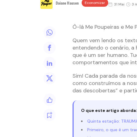
Daiane Hausen
Economizar
31 Mai
3 m
Ô-lá Me Poupeiras e Me 
Quem vem lendo os text
entendendo o cenário, a 
que é um ser humano. Tud
comportamentos que int
Sim! Cada parada da no
como construímos a noss
das descobertas” e part
O que este artigo aborda:
Quinta estação: TRAU
Primeiro, o que é um tr