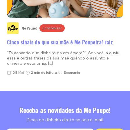
Me Poupe!
Economizar
Cinco sinais de que sua mãe é Me Poupeira! raiz
“Tá achando que dinheiro dá em árvore?”. Se você já ouviu
essa e outras frases da sua mãe quando o assunto é
dinheiro e economia, […]
08 Mai
2 min de leitura
Economia
Receba as novidades da Me Poupe!
Dicas de dinheiro direto no seu e-mail.