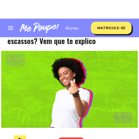
Alunas
MATRICULE-SE
Lei da oferta e demanda? Recursos
escassos? Vem que te explico