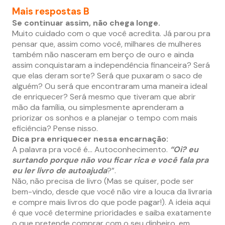
Mais respostas B
Se continuar assim, não chega longe.
Muito cuidado com o que você acredita. Já parou pra
pensar que, assim como você, milhares de mulheres
também não nasceram em berço de ouro e ainda
assim conquistaram a independência financeira? Será
que elas deram sorte? Será que puxaram o saco de
alguém? Ou será que encontraram uma maneira ideal
de enriquecer? Será mesmo que tiveram que abrir
mão da família, ou simplesmente aprenderam a
priorizar os sonhos e a planejar o tempo com mais
eficiência? Pense nisso.
Dica pra enriquecer nessa encarnação:
A palavra pra você é… Autoconhecimento.
“Oi? eu
surtando porque não vou ficar rica e você fala pra
eu ler livro de autoajuda
?”.
Não, não precisa de livro (Mas se quiser, pode ser
bem-vindo, desde que você não vire a louca da livraria
e compre mais livros do que pode pagar!). A ideia aqui
é que você determine prioridades e saiba exatamente
o que pretende comprar com o seu dinheiro, em