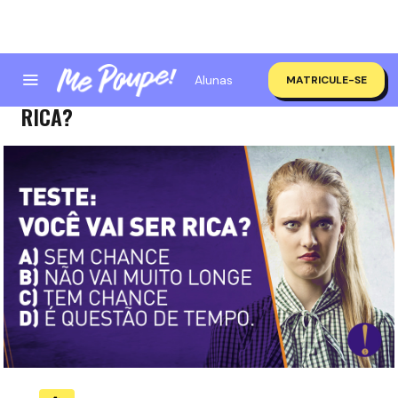
Alunas
MATRICULE-SE
TESTE PARA AS MENINAS: VOCÊ VAI SER
RICA?