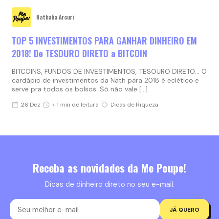
Nathalia Arcuri
TOP 5 INVESTIMENTOS PARA GANHAR DINHEIRO EM
2018! De TESOURO DIRETO a BITCOIN
BITCOINS, FUNDOS DE INVESTIMENTOS, TESOURO DIRETO… O
cardápio de investimentos da Nath para 2018 é eclético e
serve pra todos os bolsos. Só não vale […]
26 Dez
< 1 min de leitura
Dicas de Riqueza
Receba as novidades da Me Poupe!
Dicas de dinheiro direto no seu e-mail.
JÁ QUERO