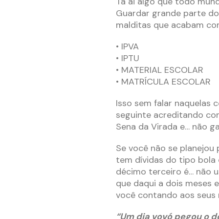
Tá ai algo que todo mun
Guardar grande parte do
malditas que acabam com
• IPVA
• IPTU
• MATERIAL ESCOLAR
• MATRÍCULA ESCOLAR
Isso sem falar naquelas 
seguinte acreditando co
Sena da Virada e… não g
Se você não se planejou 
tem dívidas do tipo bola
décimo terceiro é… não 
que daqui a dois meses el
você contando aos seus 
“Um dia vovó pegou o dé