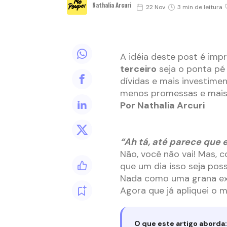
Nathalia Arcuri
22 Nov
3 min de leitura
A idéia deste post é imp
terceiro
seja o ponta pé
dívidas e mais investime
menos promessas e mais a
Por Nathalia Arcuri
“Ah tá, até parece que 
Não, você não vai! Mas, c
que um dia isso seja possí
Nada como uma grana ext
Agora que já apliquei o 
O que este artigo aborda: