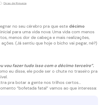
Dicas de Riqueza
regnar no seu cérebro pra que este
décimo
 inicial para uma vida nova: Uma vida com menos
ntos, menos dor de cabeça e mais realizações,
ções. (Já sentiu que hoje o bicho vai pegar, né?)
eu vou fazer tudo isso com o décimo terceiro”.
omo eu disse, ele pode ser o chute no traseiro pra
vel.
ra pra botar a gente nos trilhos certos…
momento “bofetada fatal” vamos ao que interessa: