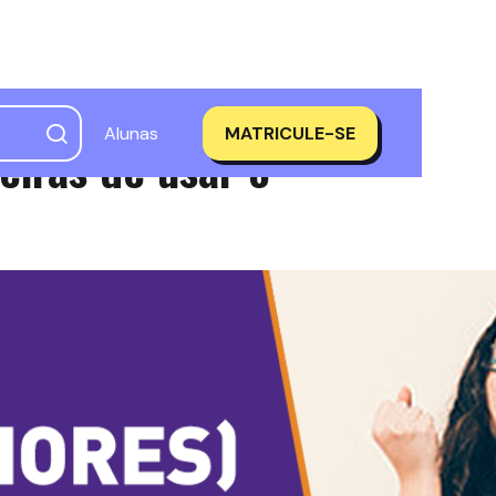
Alunas
MATRICULE-SE
iras de usar o