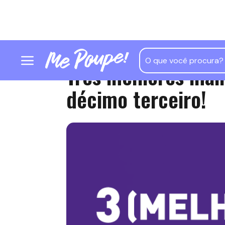
Três melhores mane
décimo terceiro!