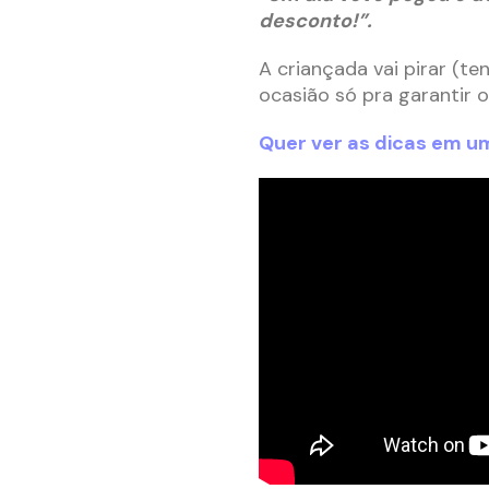
desconto!”.
A criançada vai pirar (t
ocasião só pra garantir o
Quer ver as dicas em um