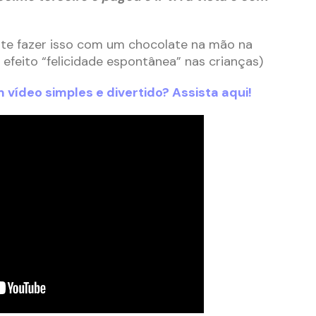
ente fazer isso com um chocolate na mão na
 efeito “felicidade espontânea” nas crianças)
 vídeo simples e divertido? Assista aqui!